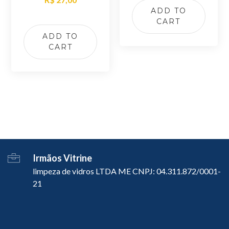
5.00
out of 5
ADD TO
CART
ADD TO
CART
Irmãos Vitrine
limpeza de vidros LTDA ME CNPJ: 04.311.872/0001-
21