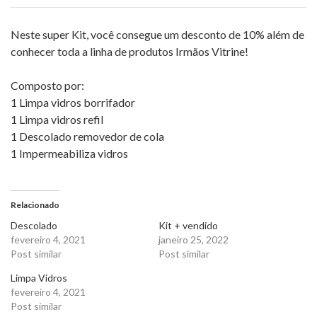
i
n
Neste super Kit, você consegue um desconto de 10% além de
e
q
conhecer toda a linha de produtos Irmãos Vitrine!
u
a
Composto por:
n
1 Limpa vidros borrifador
t
1 Limpa vidros refil
i
1 Descolado removedor de cola
t
1 Impermeabiliza vidros
y
Relacionado
Descolado
Kit + vendido
fevereiro 4, 2021
janeiro 25, 2022
Post similar
Post similar
Limpa Vidros
fevereiro 4, 2021
Post similar