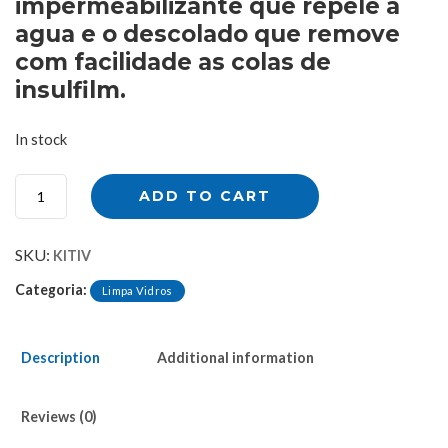
impermeabilizante que repele a
agua e o descolado que remove
com facilidade as colas de
insulfilm.
In stock
K
ADD TO CART
i
t
I
SKU:
KITIV
r
m
Categoria:
Limpa Vidros
ã
o
s
Description
Additional information
V
i
t
Reviews (0)
r