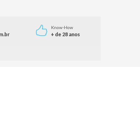
Know-How
m.br
+ de 28 anos