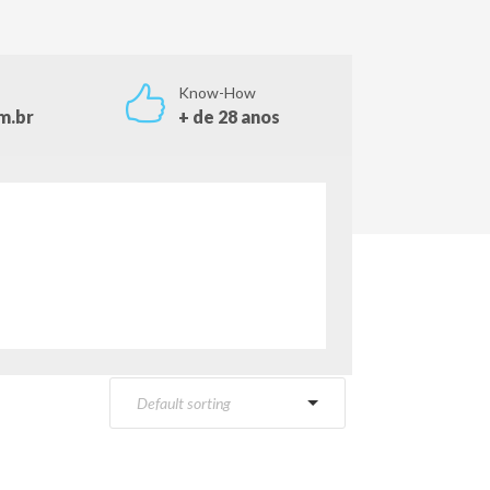
Know-How
m.br
+ de 28 anos