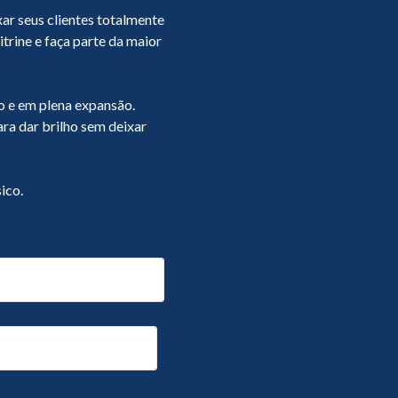
ar seus clientes totalmente
trine e faça parte da maior
 e em plena expansão.
a dar brilho sem deixar
ico.