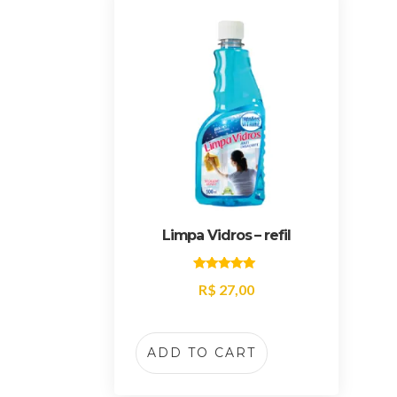
Limpa Vidros – refil
Rated
R$
27,00
5.00
out of 5
ADD TO CART