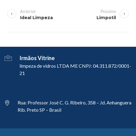
N
a
Anterior
Próximo
v
Ideal Limpeza
Limpotil
e
g
a
ç
Irmãos Vitrine
ã
limpeza de vidros LTDA ME CNPJ: 04.311.872/0001-
o
21
d
e
P
o
Rua: Professor José C. G. Ribeiro, 358 – Jd. Anhanguera
Rib. Preto SP – Brasil
s
t